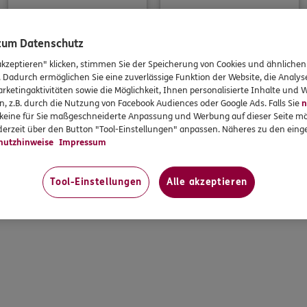
 zum Datenschutz
akzeptieren" klicken, stimmen Sie der Speicherung von Cookies und ähnlichen
Ich bin ERGO
Ich bin ERGO
. Dadurch ermöglichen Sie eine zuverlässige Funktion der Website, die Analy
rketingaktivitäten sowie die Möglichkeit, Ihnen personalisierte Inhalte und
Privatkunde
Geschäftskunde
n, z.B. durch die Nutzung von Facebook Audiences oder Google Ads. Falls Sie
n
r keine für Sie maßgeschneiderte Anpassung und Werbung auf dieser Seite mö
erzeit über den Button "Tool-Einstellungen" anpassen. Näheres zu den einge
hutzhinweise
Impressum
Tool-Einstellungen
Alle akzeptieren